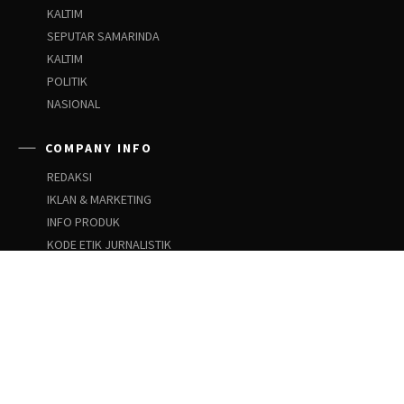
KALTIM
SEPUTAR SAMARINDA
KALTIM
POLITIK
NASIONAL
COMPANY INFO
REDAKSI
IKLAN & MARKETING
INFO PRODUK
KODE ETIK JURNALISTIK
PEDOMAN SIBER
PEDOMAN PEMBERITAAN ANAK
SOCIAL NETWORKS
Facebook
Instagram