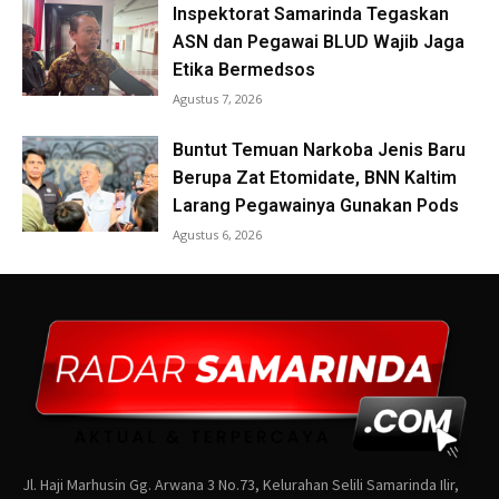
Jl. Haji Marhusin Gg. Arwana 3 No.73, Kelurahan Selili Samarinda Ilir,