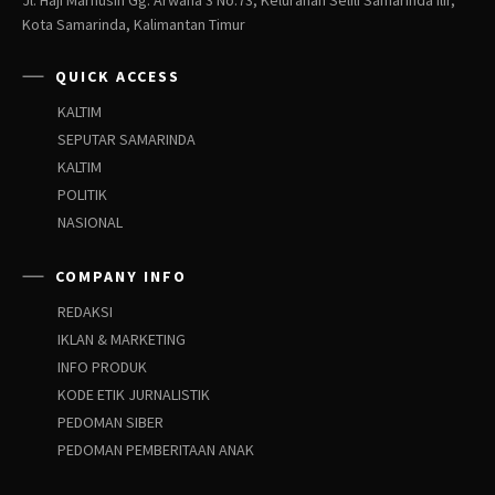
Jl. Haji Marhusin Gg. Arwana 3 No.73, Kelurahan Selili Samarinda Ilir,
Kota Samarinda, Kalimantan Timur
QUICK ACCESS
KALTIM
SEPUTAR SAMARINDA
KALTIM
POLITIK
NASIONAL
COMPANY INFO
REDAKSI
IKLAN & MARKETING
INFO PRODUK
KODE ETIK JURNALISTIK
PEDOMAN SIBER
PEDOMAN PEMBERITAAN ANAK