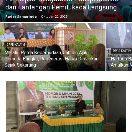
dan Tantangan Pemilukada Langsung
Radar Samarinda
-
Oktober 22, 2025
DPRD KALTIM
DPRD KALTIM
Melalui Perda Kepemudaan, Jahidin Ajak
Pemuda Bangkit, Regenerasi Harus Disiapkan
Hartono B
Sejak Sekarang
Amalkan N