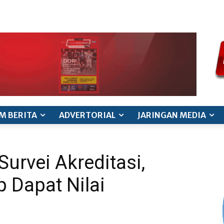
ode etik jurnalistik
pedoman siber
pedoman pemberitaan ana
M BERITA
ADVERTORIAL
JARINGAN MEDIA
urvei Akreditasi,
 Dapat Nilai