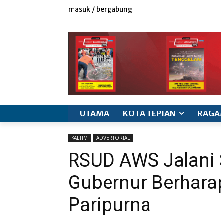
masuk / bergabung
redaksi
iklan & marketing
info produk
k
UTAMA
KOTA TEPIAN
RAGA
KALTIM
ADVERTORIAL
RSUD AWS Jalani S
Gubernur Berharap
Paripurna