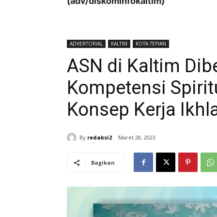
(adv/diskominfokaltim)