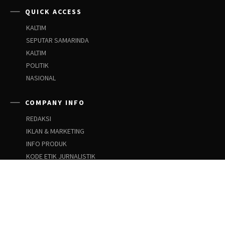
QUICK ACCESS
KALTIM
SEPUTAR SAMARINDA
KALTIM
POLITIK
NASIONAL
COMPANY INFO
REDAKSI
IKLAN & MARKETING
INFO PRODUK
KODE ETIK JURNALISTIK
PEDOMAN SIBER
PEDOMAN PEMBERITAAN ANAK
SOCIAL NETWORKS
Facebook
Instagram