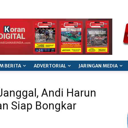
ode etik jurnalistik
pedoman siber
pedoman pemberitaan ana
M BERITA
ADVERTORIAL
JARINGAN MEDIA
Janggal, Andi Harun
an Siap Bongkar