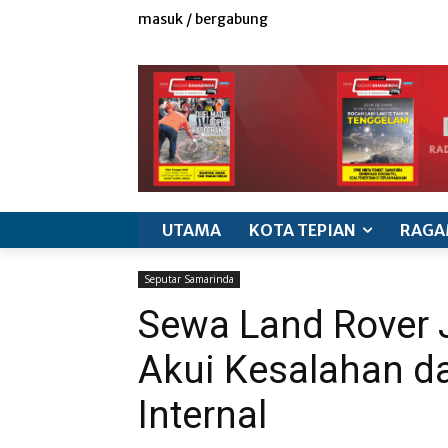
masuk / bergabung
redaksi
iklan & marketing
info produk
k
UTAMA
KOTA TEPIAN
RAGA
Seputar Samarinda
Sewa Land Rover 
Akui Kesalahan d
Internal