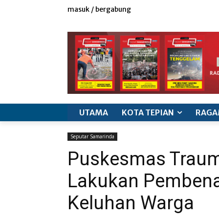
masuk / bergabung
redaksi
iklan & marketing
info produk
k
UTAMA
KOTA TEPIAN
RAGA
Seputar Samarinda
Puskesmas Traum
Lakukan Pembena
Keluhan Warga