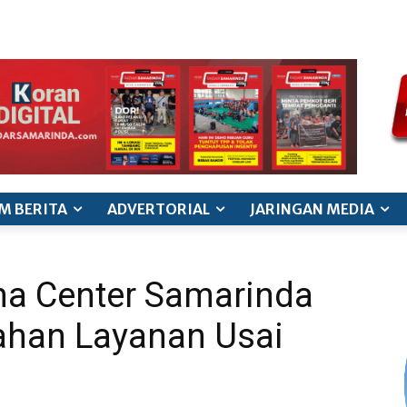
ode etik jurnalistik
pedoman siber
pedoman pemberitaan ana
M BERITA
ADVERTORIAL
JARINGAN MEDIA
a Center Samarinda
han Layanan Usai