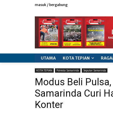
masuk / bergabung
redaksi
iklan & marketing
info produk
k
UTAMA
KOTA TEPIAN
RAGA
KOTA TEPIAN
Polresta Samarinda
Seputar Samarinda
Modus Beli Pulsa, 
Samarinda Curi 
Konter