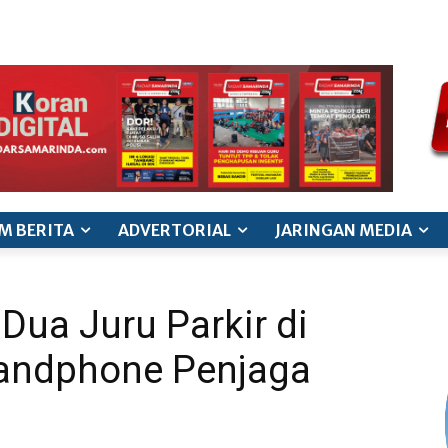
ode etik jurnalistik
pedoman siber
pedoman pemberitaan ana
M BERITA
ADVERTORIAL
JARINGAN MEDIA
Dua Juru Parkir di
Handphone Penjaga