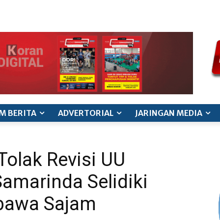
ode etik jurnalistik
pedoman siber
pedoman pemberitaan ana
M BERITA
ADVERTORIAL
JARINGAN MEDIA
olak Revisi UU
Samarinda Selidiki
bawa Sajam