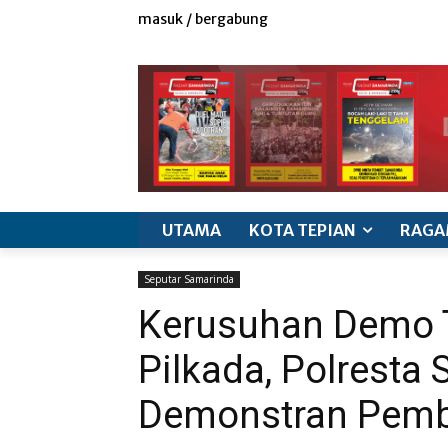
masuk / bergabung
redaksi
iklan & marketing
info produk
k
UTAMA
KOTA TEPIAN
RAGA
Seputar Samarinda
Kerusuhan Demo T
Pilkada, Polresta 
Demonstran Pem