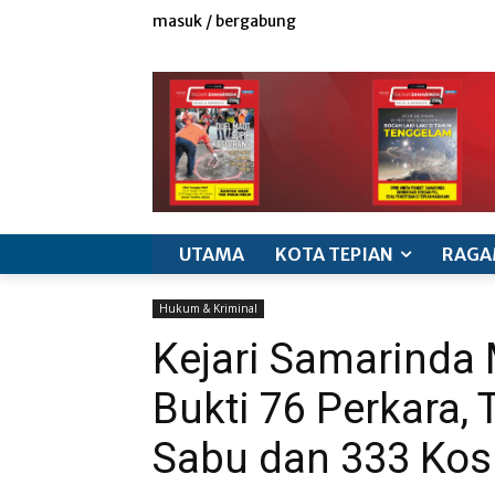
masuk / bergabung
redaksi
iklan & marketing
info produk
k
UTAMA
KOTA TEPIAN
RAGA
Hukum & Kriminal
Kejari Samarinda
Bukti 76 Perkara,
Sabu dan 333 Kosm