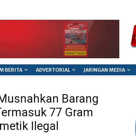
ode etik jurnalistik
pedoman siber
pedoman pemberitaan ana
M BERITA
ADVERTORIAL
JARINGAN MEDIA
 Musnahkan Barang
 Termasuk 77 Gram
etik Ilegal