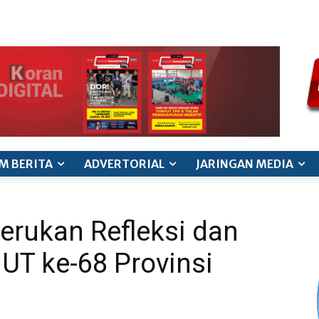
ode etik jurnalistik
pedoman siber
pedoman pemberitaan ana
M BERITA
ADVERTORIAL
JARINGAN MEDIA
erukan Refleksi dan
UT ke-68 Provinsi