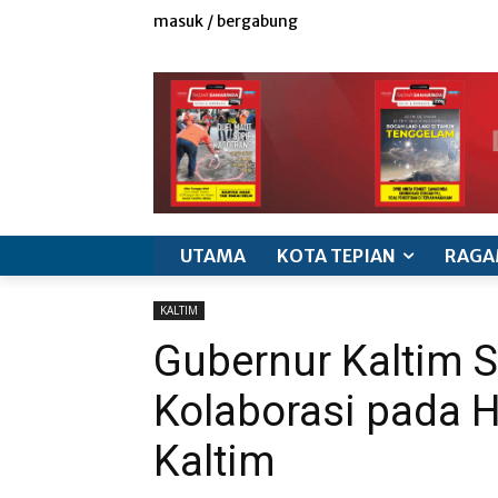
masuk / bergabung
redaksi
iklan & marketing
info produk
k
UTAMA
KOTA TEPIAN
RAGA
KALTIM
Gubernur Kaltim S
Kolaborasi pada H
Kaltim