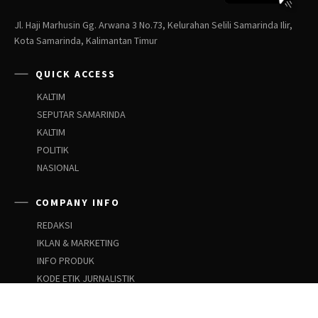
Jl. Haji Marhusin Gg. Arwana 3 No.73, Kelurahan Selili Samarinda Ilir,
Kota Samarinda, Kalimantan Timur
QUICK ACCESS
KALTIM
SEPUTAR SAMARINDA
KALTIM
POLITIK
NASIONAL
COMPANY INFO
REDAKSI
IKLAN & MARKETING
INFO PRODUK
KODE ETIK JURNALISTIK
PEDOMAN SIBER
PEDOMAN PEMBERITAAN ANAK