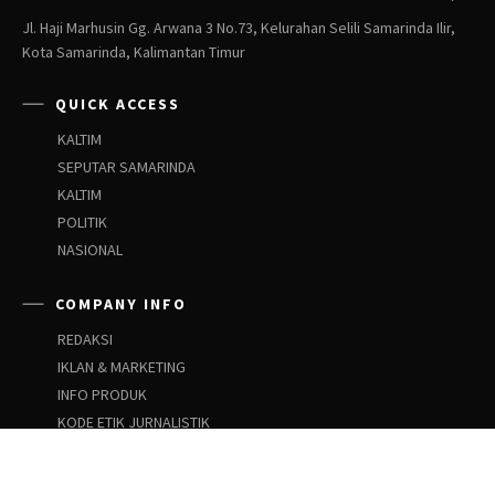
Jl. Haji Marhusin Gg. Arwana 3 No.73, Kelurahan Selili Samarinda Ilir,
Kota Samarinda, Kalimantan Timur
QUICK ACCESS
KALTIM
SEPUTAR SAMARINDA
KALTIM
POLITIK
NASIONAL
COMPANY INFO
REDAKSI
IKLAN & MARKETING
INFO PRODUK
KODE ETIK JURNALISTIK
PEDOMAN SIBER
PEDOMAN PEMBERITAAN ANAK