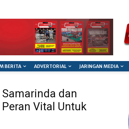
ode etik jurnalistik
pedoman siber
pedoman pemberitaan ana
M BERITA
ADVERTORIAL
JARINGAN MEDIA
t Samarinda dan
Peran Vital Untuk