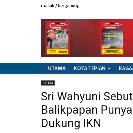
masuk / bergabung
redaksi
iklan & marketing
info produk
k
UTAMA
KOTA TEPIAN
RAGA
KALTIM
Sri Wahyuni Sebu
Balikpapan Punya 
Dukung IKN