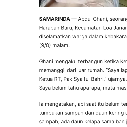
SAMARINDA
— Abdul Ghani, seorang
Harapan Baru, Kecamatan Loa Janan Il
diselamatkan warga dalam kebakar
(9/8) malam.
Ghani mengaku terbangun ketika Ket
memanggil dari luar rumah. “Saya la
Ketua RT, Pak Syaiful Bahri,” ujarnya
Saya belum tahu apa-apa, mata masi
Ia mengatakan, api saat itu belum te
tumpukan sampah dan daun kering di
sampah, ada daun kelapa sama ban j