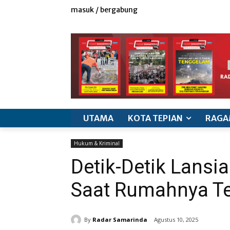
masuk / bergabung
redaksi
iklan & marketing
info produk
k
UTAMA
KOTA TEPIAN
RAGA
Hukum & Kriminal
Detik-Detik Lansi
Saat Rumahnya Te
By
Radar Samarinda
Agustus 10, 2025