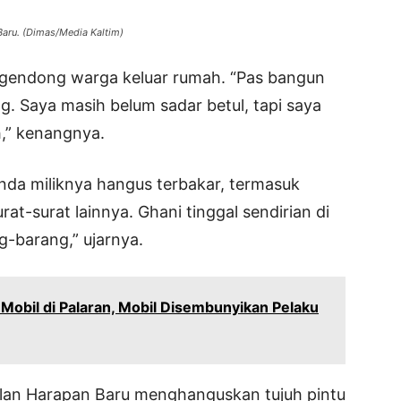
aru. (Dimas/Media Kaltim)
igendong warga keluar rumah. “Pas bangun
g. Saya masih belum sadar betul, tapi saya
h,” kenangnya.
enda miliknya hangus terbakar, termasuk
t-surat lainnya. Ghani tinggal sendirian di
g-barang,” ujarnya.
 Mobil di Palaran, Mobil Disembunyikan Pelaku
alan Harapan Baru menghanguskan tujuh pintu