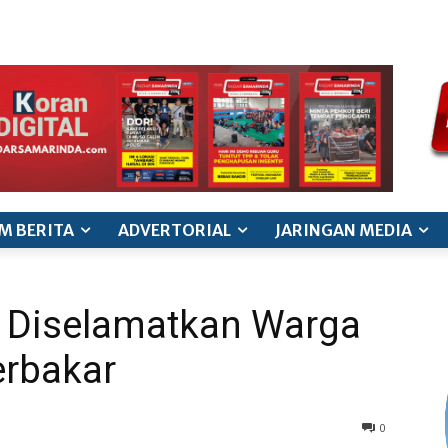
ode etik jurnalistik
pedoman siber
pedoman pemberitaan ana
M BERITA
ADVERTORIAL
JARINGAN MEDIA
a Diselamatkan Warga
rbakar
0