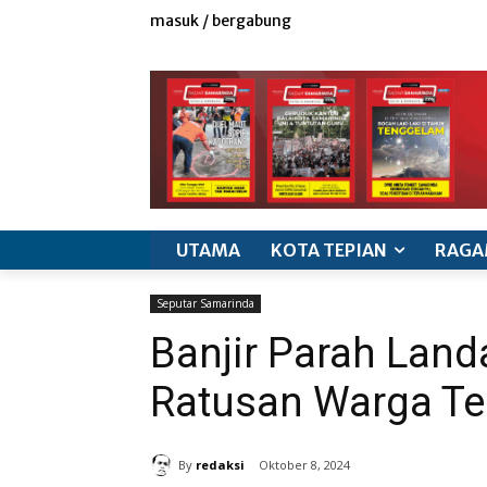
masuk / bergabung
redaksi
iklan & marketing
info produk
k
UTAMA
KOTA TEPIAN
RAGA
Seputar Samarinda
Banjir Parah Land
Ratusan Warga T
By
redaksi
Oktober 8, 2024