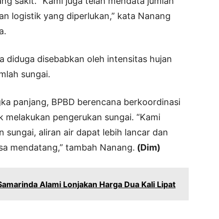
ng sakit. “Kami juga telah mendata jumlah
 logistik yang diperlukan,” kata Nanang
a.
 diduga disebabkan oleh intensitas hujan
mlah sungai.
gka panjang, BPBD berencana berkoordinasi
 melakukan pengerukan sungai. “Kami
ungai, aliran air dapat lebih lancar dan
 masa mendatang,” tambah Nanang.
(Dim)
Samarinda Alami Lonjakan Harga Dua Kali Lipat