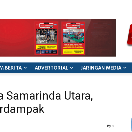
ode etik jurnalistik
pedoman siber
pedoman pemberitaan ana
M BERITA
ADVERTORIAL
JARINGAN MEDIA
a Samarinda Utara,
erdampak
0