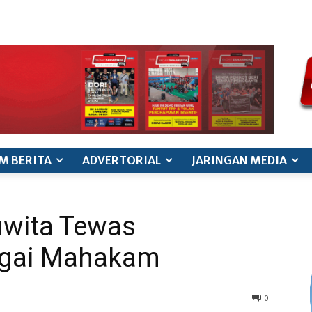
ode etik jurnalistik
pedoman siber
pedoman pemberitaan ana
M BERITA
ADVERTORIAL
JARINGAN MEDIA
uwita Tewas
ngai Mahakam
0