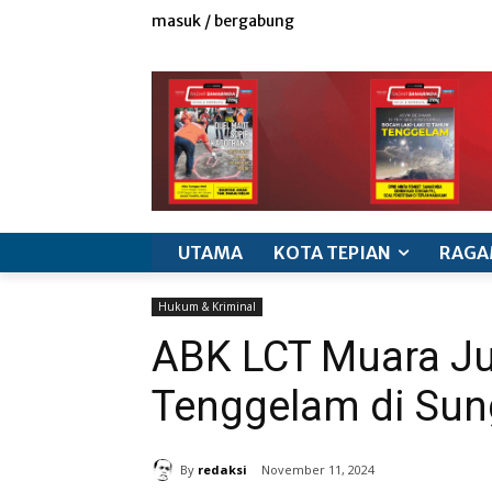
masuk / bergabung
redaksi
iklan & marketing
info produk
k
UTAMA
KOTA TEPIAN
RAGA
Hukum & Kriminal
ABK LCT Muara J
Tenggelam di Su
By
redaksi
November 11, 2024