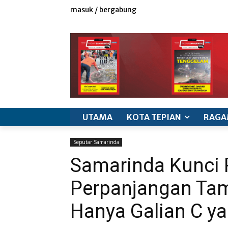
masuk / bergabung
redaksi
iklan & marketing
info produk
k
UTAMA
KOTA TEPIAN
RAGA
Seputar Samarinda
Samarinda Kunci 
Perpanjangan Tam
Hanya Galian C y