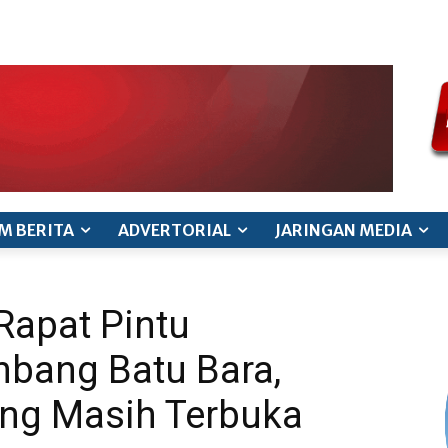
ode etik jurnalistik
pedoman siber
pedoman pemberitaan ana
M BERITA
ADVERTORIAL
JARINGAN MEDIA
Rapat Pintu
bang Batu Bara,
ang Masih Terbuka