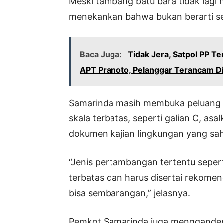
Meski tambang batu bara tidak lagi
menekankan bahwa bukan berarti s
Baca Juga:
Tidak Jera, Satpol PP Te
APT Pranoto, Pelanggar Terancam Di
Samarinda masih membuka peluang 
skala terbatas, seperti galian C, as
dokumen kajian lingkungan yang sah
“Jenis pertambangan tertentu seperti
terbatas dan harus disertai rekomen
bisa sembarangan,” jelasnya.
Pemkot Samarinda juga mengganden