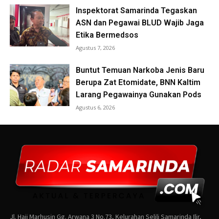
Jl. Haji Marhusin Gg. Arwana 3 No.73, Kelurahan Selili Samarinda Ilir,