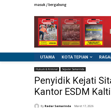
masuk / bergabung
redaksi
iklan & marketing
info produk
k
UTAMA
KOTA TEPIAN
RAGA
Hukum & Kriminal
Seputar Samarinda
Penyidik Kejati S
Kantor ESDM Kalt
By
Radar Samarinda
Maret 17, 2026