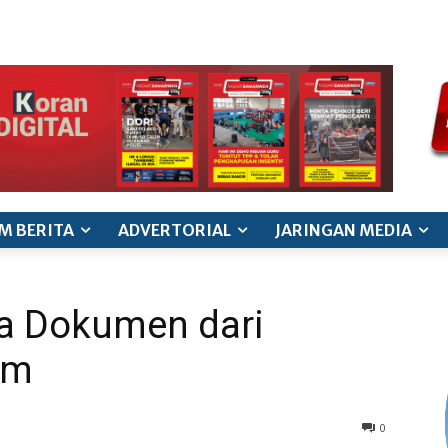
ode etik jurnalistik
pedoman siber
pedoman pemberitaan ana
M BERITA
ADVERTORIAL
JARINGAN MEDIA
ita Dokumen dari
im
0