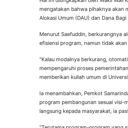
Hal ini diungkapkan oleh Wakil Wali 
mengatakan bahwa pihaknya akan m
Alokasi Umum (DAU) dan Dana Bagi H
Menurut Saefuddin, berkurangnya al
efisiensi program, namun tidak aka
“Kalau modalnya berkurang, otomati
mempengaruhi proses pemerintahan ya
memberikan kuliah umum di Universi
Ia menambahkan, Pemkot Samarinda
program pembangunan sesuai visi-m
langsung kepada masyarakat, ia past
“Terutama program-program yang sud