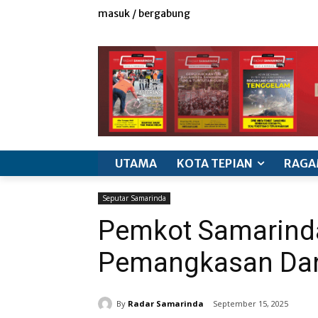
masuk / bergabung
redaksi
iklan & marketing
info produk
k
UTAMA
KOTA TEPIAN
RAGA
Seputar Samarinda
Pemkot Samarind
Pemangkasan Dana
By
Radar Samarinda
September 15, 2025