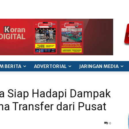
ode etik jurnalistik
pedoman siber
pedoman pemberitaan ana
M BERITA
ADVERTORIAL
JARINGAN MEDIA
a Siap Hadapi Dampak
 Transfer dari Pusat
0