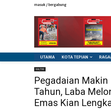
masuk / bergabung
redaksi
iklan & marketing
info produk
k
UTAMA
KOTA TEPIAN
RAGA
KALTIM
Pegadaian Makin 
Tahun, Laba Melo
Emas Kian Lengk