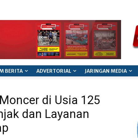
ode etik jurnalistik
pedoman siber
pedoman pemberitaan ana
M BERITA
ADVERTORIAL
JARINGAN MEDIA
Moncer di Usia 125
njak dan Layanan
ap