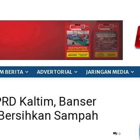
ode etik jurnalistik
pedoman siber
pedoman pemberitaan ana
M BERITA
ADVERTORIAL
JARINGAN MEDIA
RD Kaltim, Banser
 Bersihkan Sampah
0