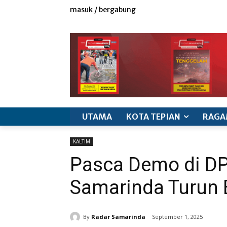
masuk / bergabung
redaksi
iklan & marketing
info produk
k
UTAMA
KOTA TEPIAN
RAGA
KALTIM
Pasca Demo di DP
Samarinda Turun
By
Radar Samarinda
September 1, 2025