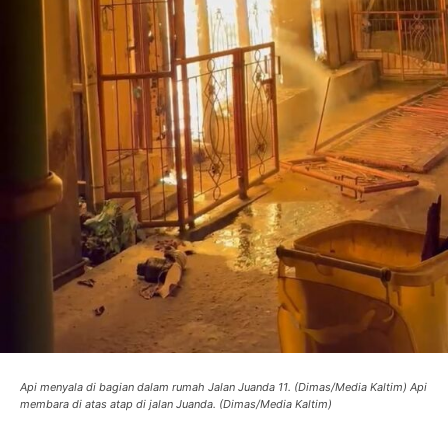
Api menyala di bagian dalam rumah Jalan Juanda 11. (Dimas/Media Kaltim) Api
membara di atas atap di jalan Juanda. (Dimas/Media Kaltim)