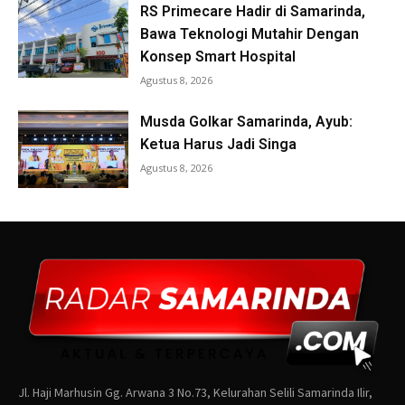
Jl. Haji Marhusin Gg. Arwana 3 No.73, Kelurahan Selili Samarinda Ilir,