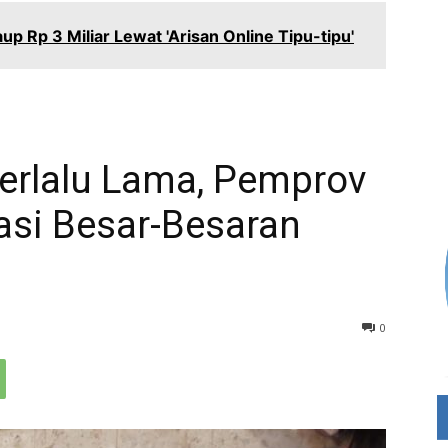
 Rp 3 Miliar Lewat 'Arisan Online Tipu-tipu'