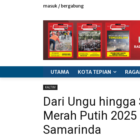
masuk / bergabung
redaksi
iklan & marketing
info produk
k
UTAMA
KOTA TEPIAN
RAGA
KALTIM
Dari Ungu hingga 
Merah Putih 2025
Samarinda