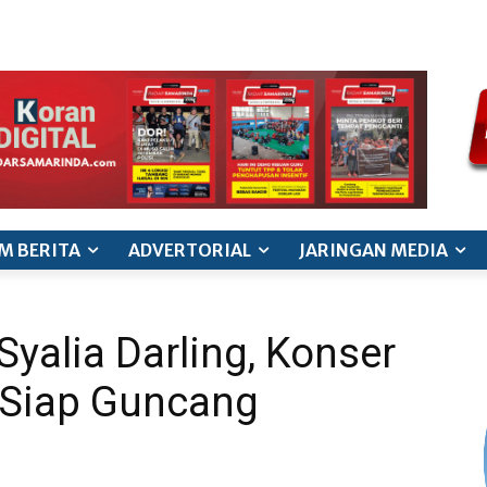
ode etik jurnalistik
pedoman siber
pedoman pemberitaan ana
M BERITA
ADVERTORIAL
JARINGAN MEDIA
Syalia Darling, Konser
 Siap Guncang