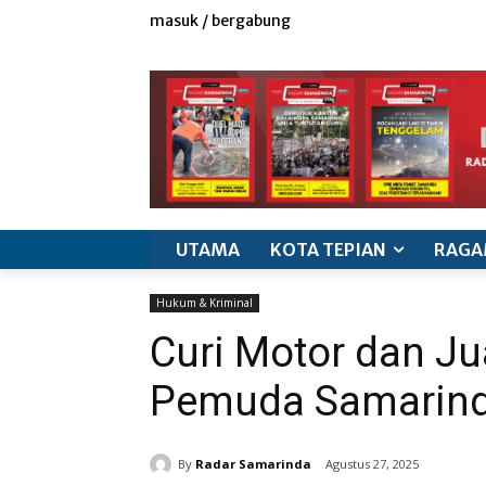
masuk / bergabung
redaksi
iklan & marketing
info produk
k
UTAMA
KOTA TEPIAN
RAGA
Hukum & Kriminal
Curi Motor dan Ju
Pemuda Samarinda
By
Radar Samarinda
Agustus 27, 2025