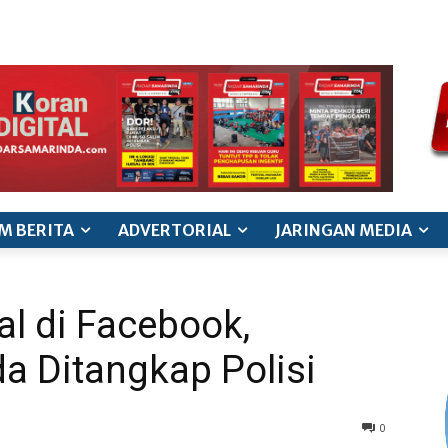
ode etik jurnalistik
pedoman siber
pedoman pemberitaan ana
M BERITA
ADVERTORIAL
JARINGAN MEDIA
al di Facebook,
 Ditangkap Polisi
0