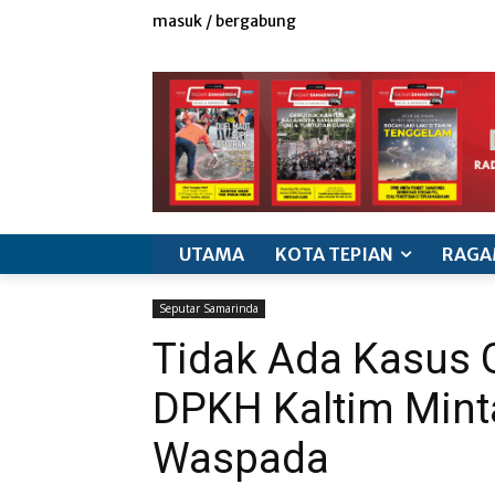
masuk / bergabung
redaksi
iklan & marketing
info produk
k
UTAMA
KOTA TEPIAN
RAGA
Seputar Samarinda
Tidak Ada Kasus 
DPKH Kaltim Mint
Waspada