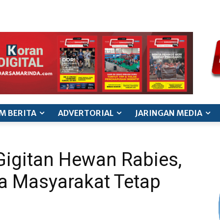
ode etik jurnalistik
pedoman siber
pedoman pemberitaan ana
M BERITA
ADVERTORIAL
JARINGAN MEDIA
Gigitan Hewan Rabies,
a Masyarakat Tetap