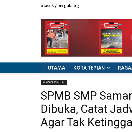
masuk / bergabung
redaksi
iklan & marketing
info produk
k
UTAMA
KOTA TEPIAN
RAGA
KORAN DIGITAL
SPMB SMP Samari
Dibuka, Catat Jad
Agar Tak Ketingga