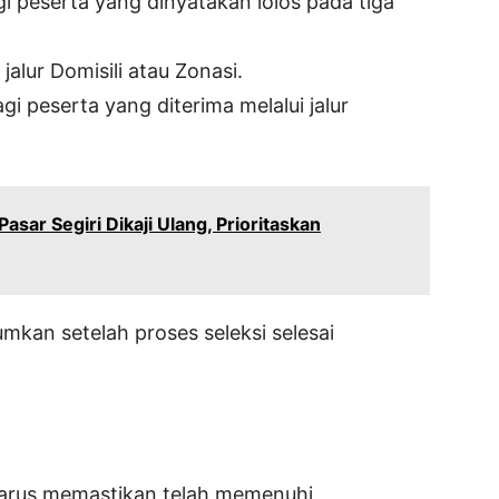
i peserta yang dinyatakan lolos pada tiga
jalur Domisili atau Zonasi.
agi peserta yang diterima melalui jalur
asar Segiri Dikaji Ulang, Prioritaskan
mumkan setelah proses seleksi selesai
harus memastikan telah memenuhi