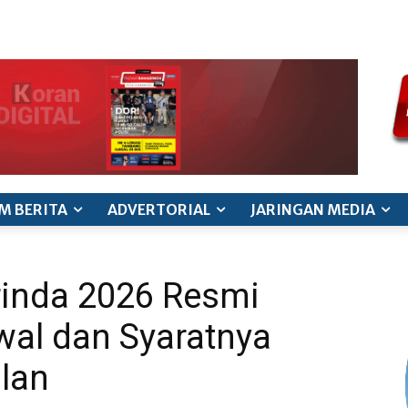
ode etik jurnalistik
pedoman siber
pedoman pemberitaan ana
M BERITA
ADVERTORIAL
JARINGAN MEDIA
nda 2026 Resmi
wal dan Syaratnya
lan