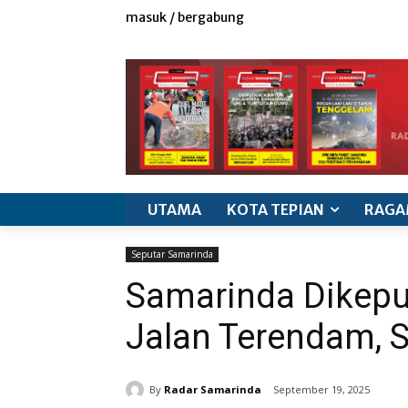
masuk / bergabung
redaksi
iklan & marketing
info produk
k
UTAMA
KOTA TEPIAN
RAGA
Seputar Samarinda
Samarinda Dikepun
Jalan Terendam,
By
Radar Samarinda
September 19, 2025