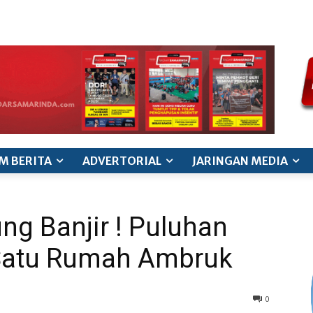
ode etik jurnalistik
pedoman siber
pedoman pemberitaan ana
M BERITA
ADVERTORIAL
JARINGAN MEDIA
g Banjir ! Puluhan
 Satu Rumah Ambruk
0