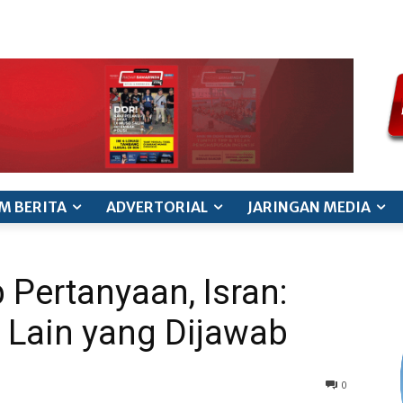
ode etik jurnalistik
pedoman siber
pedoman pemberitaan ana
M BERITA
ADVERTORIAL
JARINGAN MEDIA
Pertanyaan, Isran:
, Lain yang Dijawab
0