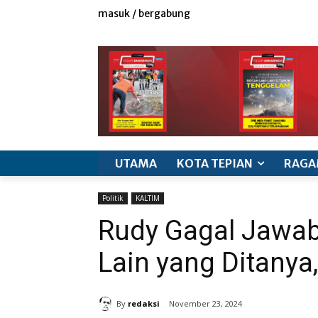
masuk / bergabung
redaksi
iklan & marketing
info produk
k
UTAMA
KOTA TEPIAN
RAGA
Politik
KALTIM
Rudy Gagal Jawab 
Lain yang Ditanya
By
redaksi
November 23, 2024