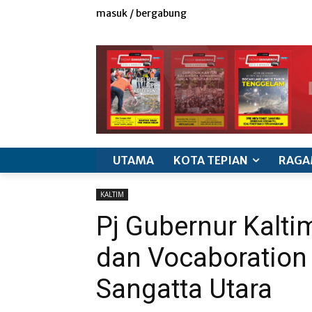
masuk / bergabung
redaksi
iklan & marketing
info produk
k
UTAMA
KOTA TEPIAN
RAGA
KALTIM
Pj Gubernur Kalti
dan Vocaboration
Sangatta Utara