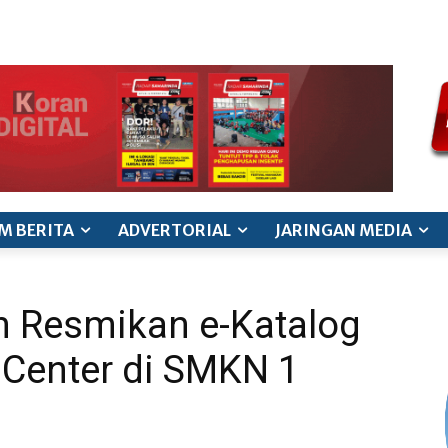
ode etik jurnalistik
pedoman siber
pedoman pemberitaan ana
M BERITA
ADVERTORIAL
JARINGAN MEDIA
m Resmikan e-Katalog
 Center di SMKN 1