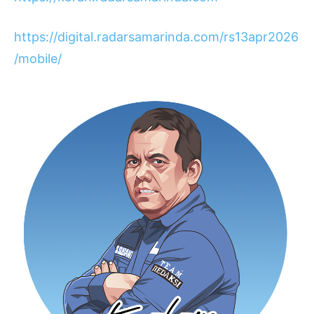
https://digital.radarsamarinda.com/rs13apr2026
/mobile/