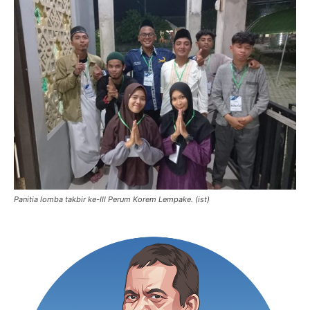
Panitia lomba takbir ke-III Perum Korem Lempake. (ist)