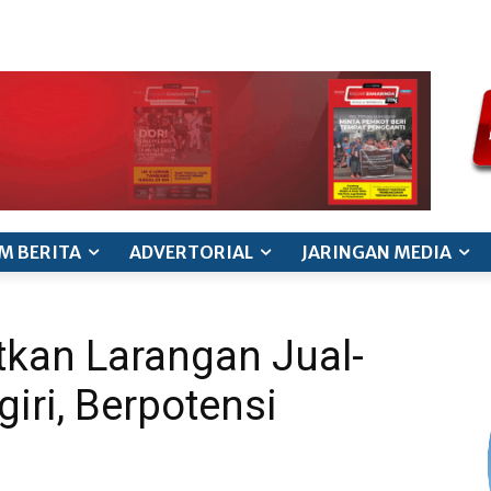
ode etik jurnalistik
pedoman siber
pedoman pemberitaan ana
M BERITA
ADVERTORIAL
JARINGAN MEDIA
atkan Larangan Jual-
giri, Berpotensi