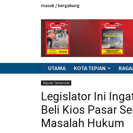
masuk / bergabung
redaksi
iklan & marketing
info produk
k
UTAMA
KOTA TEPIAN
RAGA
Seputar Samarinda
Legislator Ini Ing
Beli Kios Pasar Se
Masalah Hukum