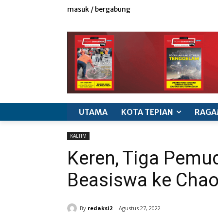
masuk / bergabung
redaksi
iklan & marketing
info produk
k
UTAMA
KOTA TEPIAN
RAGA
KALTIM
Keren, Tiga Pemu
Beasiswa ke Chao
By
redaksi2
Agustus 27, 2022