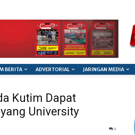
ode etik jurnalistik
pedoman siber
pedoman pemberitaan ana
M BERITA
ADVERTORIAL
JARINGAN MEDIA
da Kutim Dapat
yang University
0