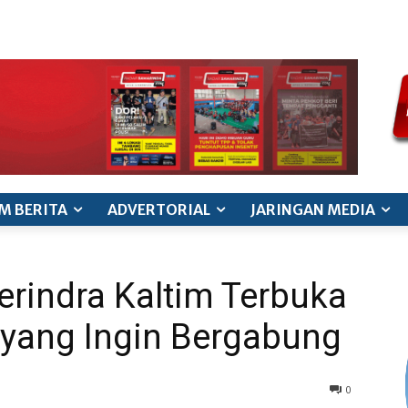
ode etik jurnalistik
pedoman siber
pedoman pemberitaan ana
M BERITA
ADVERTORIAL
JARINGAN MEDIA
erindra Kaltim Terbuka
 yang Ingin Bergabung
0