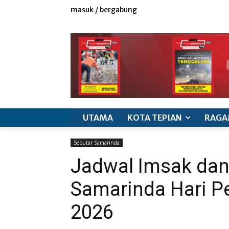
masuk / bergabung
redaksi
iklan & marketing
info produk
k
UTAMA
KOTA TEPIAN
RAGA
Seputar Samarinda
Jadwal Imsak dan
Samarinda Hari 
2026