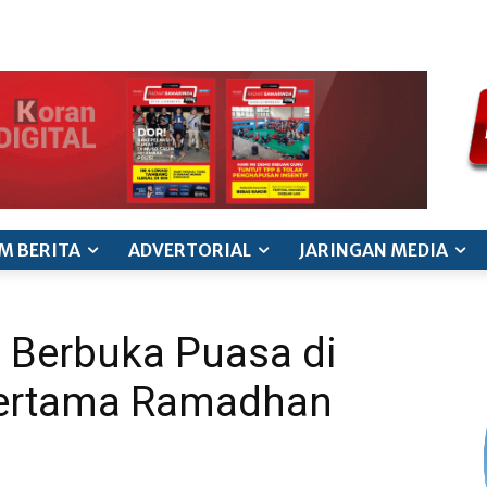
ode etik jurnalistik
pedoman siber
pedoman pemberitaan ana
M BERITA
ADVERTORIAL
JARINGAN MEDIA
 Berbuka Puasa di
Pertama Ramadhan