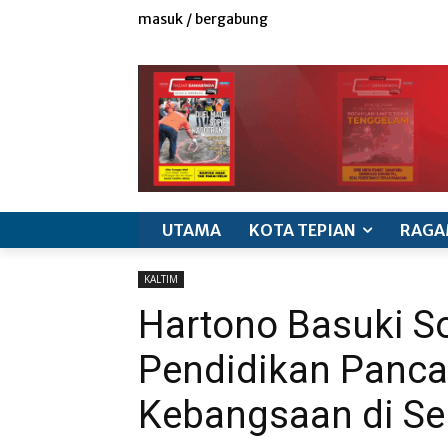
masuk / bergabung
redaksi
iklan & marketing
info produk
k
UTAMA
KOTA TEPIAN
RAGA
KALTIM
Hartono Basuki So
Pendidikan Panca
Kebangsaan di S