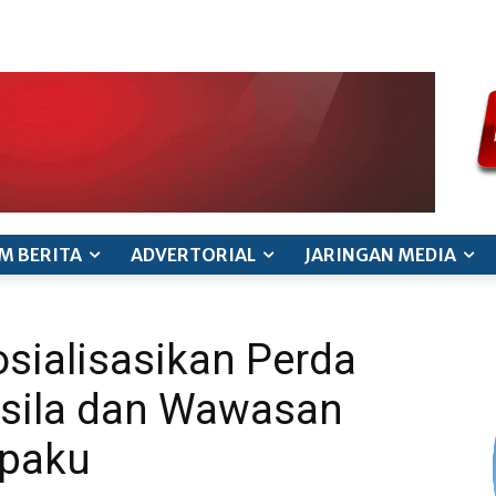
ode etik jurnalistik
pedoman siber
pedoman pemberitaan ana
M BERITA
ADVERTORIAL
JARINGAN MEDIA
sialisasikan Perda
sila dan Wawasan
epaku