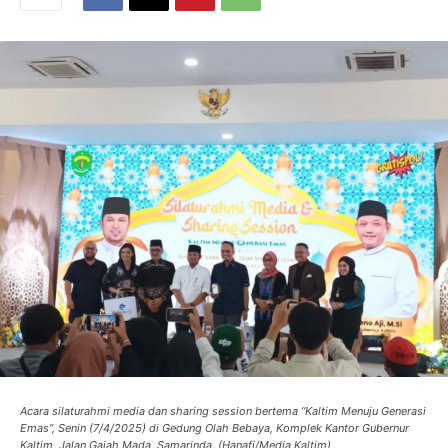
Acara silaturahmi media dan sharing session bertema “Kaltim Menuju Generasi
Emas”, Senin (7/4/2025) di Gedung Olah Bebaya, Komplek Kantor Gubernur
Kaltim, Jalan Gajah Mada, Samarinda. (Hanafi/Media Kaltim)