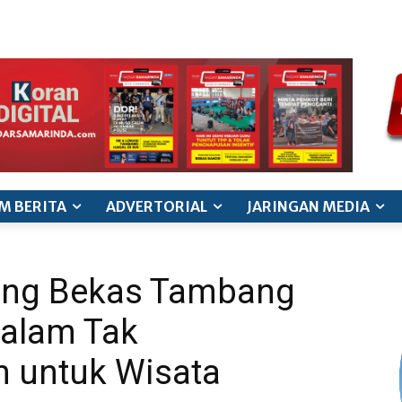
ode etik jurnalistik
pedoman siber
pedoman pemberitaan ana
M BERITA
ADVERTORIAL
JARINGAN MEDIA
ong Bekas Tambang
Dalam Tak
 untuk Wisata