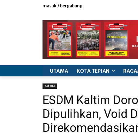
masuk / bergabung
redaksi
iklan & marketing
info produk
k
UTAMA
KOTA TEPIAN
RAGA
KALTIM
ESDM Kaltim Dor
Dipulihkan, Void 
Direkomendasikan