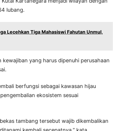
 Kutai Kartanegara menjadi wilayah dengan
64 lubang.
ga Lecehkan Tiga Mahasiswi Fahutan Unmul,
n kewajiban yang harus dipenuhi perusahaan
ai.
bali berfungsi sebagai kawasan hijau
pengembalian ekosistem sesuai
ekas tambang tersebut wajib dikembalikan
ditanami kembali secepatnya,” kata