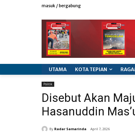
masuk / bergabung
redaksi
iklan & marketing
info produk
k
UTAMA
KOTA TEPIAN
RAGA
Politik
Disebut Akan Maju
Hasanuddin Mas’u
By
Radar Samarinda
April 7, 2026