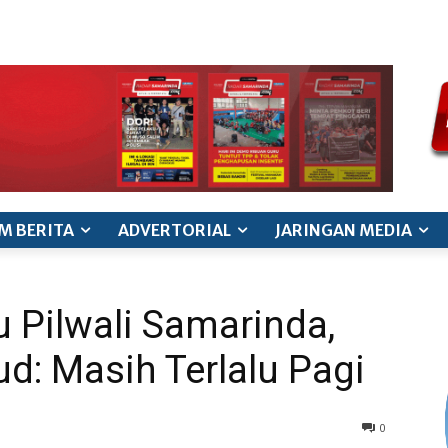
ode etik jurnalistik
pedoman siber
pedoman pemberitaan ana
M BERITA
ADVERTORIAL
JARINGAN MEDIA
 Pilwali Samarinda,
d: Masih Terlalu Pagi
0