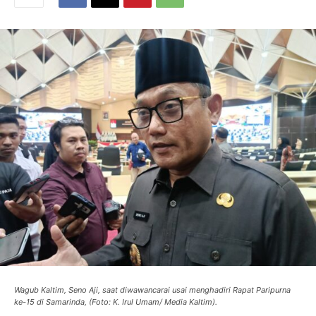
Wagub Kaltim, Seno Aji, saat diwawancarai usai menghadiri Rapat Paripurna
ke-15 di Samarinda, (Foto: K. Irul Umam/ Media Kaltim).